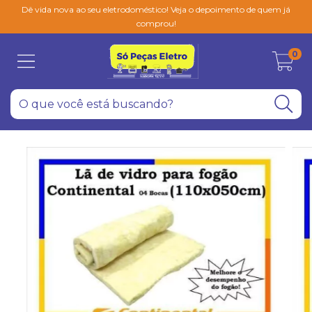
Dê vida nova ao seu eletrodoméstico! Veja o depoimento de quem já
comprou!
0