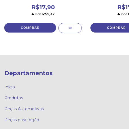
R$17,90
R$1
4
x de
R$5,32
4
x de
Departamentos
Início
Produtos
Peças Automotivas
Peças para fogão