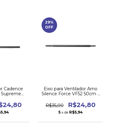
29
%
OFF
dor Cadence
Eixo para Ventilador Arno
os Supreme
Silence Force VF52 50cm –
patível e
Alta Durabilidade
vel
$24,80
R$24,80
R$35,00
5,94
5
x de
R$5,94