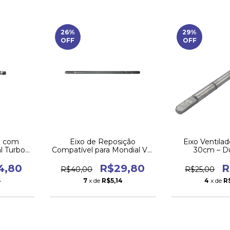
26
%
29
%
OFF
OFF
l com
Eixo de Reposição
Eixo Ventila
l Turbo
Compatível para Mondial VT-
30cm – Du
eça de
51 50cm – Resistente
Resist
4,80
R$29,80
R
R$40,00
R$25,00
4
7
x de
R$5,14
4
x de
R