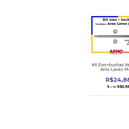
Kit Eixo+buchas Ve
Arno Laveo 
R$24,8
5
x de
R$5,9