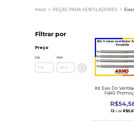
Início
>
PEÇAS PARA VENTILADORES
>
Eixo
Filtrar por
Preço
De
Até
Kit Eixo Do Ventil
Fd40 Promoçã
R$54,5
12
x de
R$5,6