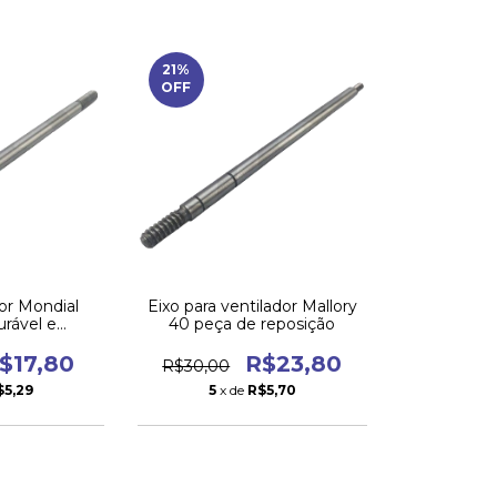
21
%
OFF
dor Mondial
Eixo para ventilador Mallory
rável e
40 peça de reposição
ente
$17,80
R$23,80
R$30,00
$5,29
5
x de
R$5,70