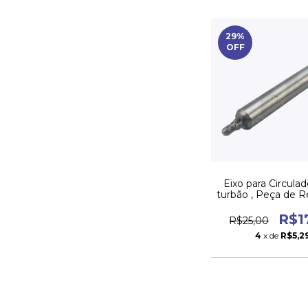
29
%
OFF
Eixo para Circula
turbão , Peça de R
R$1
R$25,00
4
x de
R$5,2