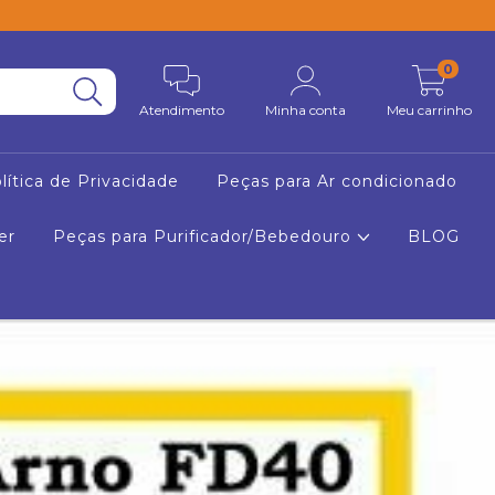
0
Atendimento
Minha conta
Meu carrinho
lítica de Privacidade
Peças para Ar condicionado
er
Peças para Purificador/Bebedouro
BLOG