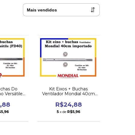
uchas Do
Kit Eixos + Buchas
o Versátile
Ventilador Mondial 40cm
erta!
Motor Importado
,88
R$24,88
$5,96
5
x de
R$5,96