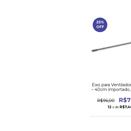
25
%
OFF
Eixo para Ventilador
– 40cm importado,
Reposição (4
R$7
R$96,00
12
x de
R$7,4