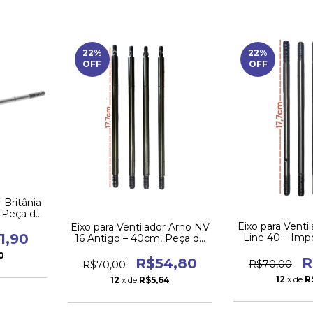
22
%
22
%
OFF
OFF
 Britânia
 Peça de
pç)
Eixo para Venti
Eixo para Ventilador Arno NV
1,90
Line 40 – Im
16 Antigo – 40cm, Peça de
Furo 
Reposição
0
R
R$54,80
R$70,00
R$70,00
12
x de
R
12
x de
R$5,64