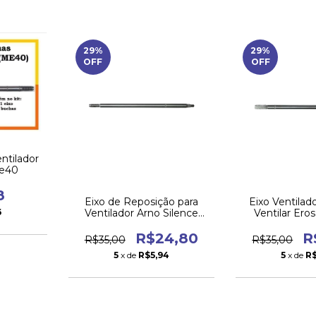
29
%
29
%
OFF
OFF
ntilador
Me40
8
Eixo de Reposição para
Eixo Ventila
6
Ventilador Arno Silence
Ventilar Er
Force 40cm – Alta
40cm – Com
Qualidade
Durá
R$24,80
R
R$35,00
R$35,00
5
x de
R$5,94
5
x de
R$