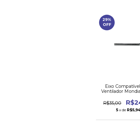
29
%
OFF
Eixo Compatíve
Ventilador Mondia
Action V-91 – P
Reposição
R$2
R$35,00
5
x de
R$5,9