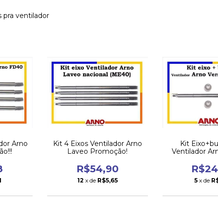
s pra ventilador
ador Arno
Kit 4 Eixos Ventilador Arno
Kit Eixo+b
o!!!
Laveo Promoção!
Ventilador Arn
Fd40 Of
8
R$54,90
R$24
1
12
x de
R$5,65
5
x de
R