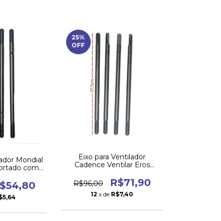
25
%
OFF
Eixo para Ventilador
lador Mondial
Cadence Ventilar Eros
portado com
Supreme 4 Pás – Alta
4pç
Durabilidade (4pçs)
R$71,90
R$96,00
$54,80
12
x de
R$7,40
$5,64