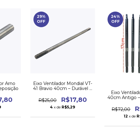
29
%
24
%
OFF
OFF
dor Arno
Eixo Ventilador Mondial VT-
eposição
41 Bravio 40cm – Durável e
Eixo Ventila
Resistente (unidade)
40cm Antigo –
7,80
R$17,80
R$25,00
e Duráve
9
4
x de
R$5,29
R
R$72,00
12
x de
R