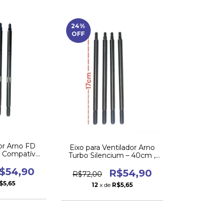
24
%
OFF
dor Arno FD
Eixo para Ventilador Arno
 Compatível
Turbo Silencium – 40cm ,
l (4pç)
Peça de Reposição (4pç)
$54,90
R$54,90
R$72,00
$5,65
12
x de
R$5,65