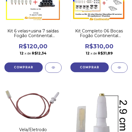
Kit Completo 06 Bocas
Kit 6 velas+usina 7 saídas
Fogão Continental
Fogão Continental
Perfetto!
Splendido
R$310,00
R$120,00
12
x de
R$31,89
12
x de
R$12,34
Vela/Eletrodo