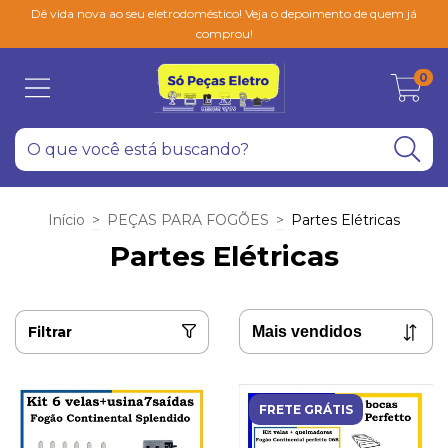
Dê vida nova ao seu eletrodoméstico! Veja o depoimento de quem já
comprou!
0
Início
>
PEÇAS PARA FOGÕES
>
Partes Elétricas
Partes Elétricas
Filtrar
FRETE GRÁTIS