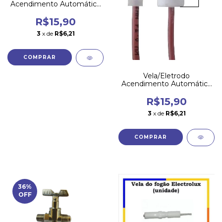
Acendimento Automático
ESMALTEC MODERNA
LONGA - TERMINAL
R$15,90
GROSSO
3
x de
R$6,21
Vela/Eletrodo
Acendimento Automático
DAKO - TERMINAL FINO
R$15,90
3
x de
R$6,21
36
%
OFF