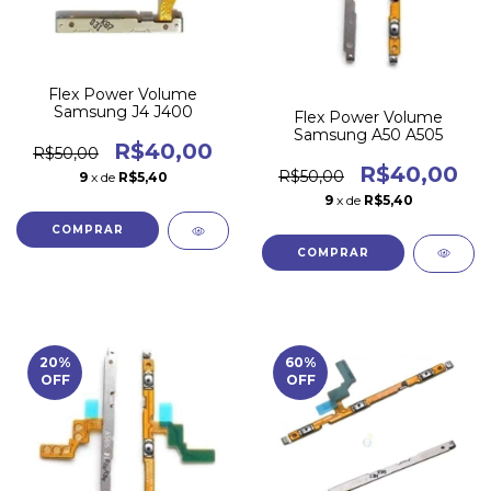
Flex Power Volume
Samsung J4 J400
Flex Power Volume
Samsung A50 A505
R$40,00
R$50,00
R$40,00
R$50,00
9
x de
R$5,40
9
x de
R$5,40
20
%
60
%
OFF
OFF