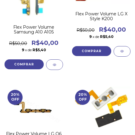
Flex Power Volume LG X
Style K200
Flex Power Volume
R$40,00
R$50,00
Samsung A10 A105
9
x de
R$5,40
R$40,00
R$50,00
9
x de
R$5,40
20
%
20
%
OFF
OFF
Flex Power Volume LG Q6