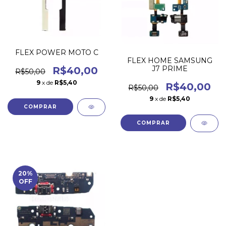
FLEX POWER MOTO C
FLEX HOME SAMSUNG
J7 PRIME
R$40,00
R$50,00
9
x de
R$5,40
R$40,00
R$50,00
9
x de
R$5,40
20
%
OFF