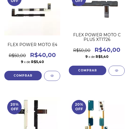
OFF
OFF
FLEX POWER MOTO C
PLUS XT1726
FLEX POWER MOTO E4
R$40,00
R$50,00
R$40,00
R$50,00
9
x de
R$5,40
9
x de
R$5,40
20
%
20
%
OFF
OFF