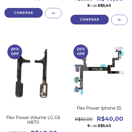
9
x de
R$5,40
20
%
20
%
OFF
OFF
Flex Power Iphone 5S
Flex Power Volume LG G6
R$40,00
R$50,00
H870
9
x de
R$5,40