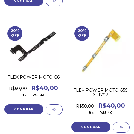
20
%
20
%
OFF
OFF
FLEX POWER MOTO G6
R$40,00
R$50,00
FLEX POWER MOTO G5S
XT1792
9
x de
R$5,40
R$40,00
R$50,00
9
x de
R$5,40