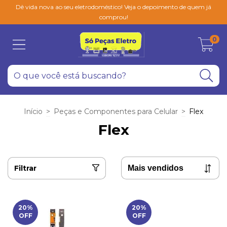
Dê vida nova ao seu eletrodoméstico! Veja o depoimento de quem já
comprou!
0
Início
>
Peças e Componentes para Celular
>
Flex
Flex
Filtrar
20
%
20
%
OFF
OFF