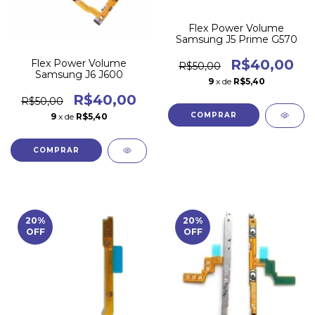
Flex Power Volume
Samsung J5 Prime G570
R$40,00
Flex Power Volume
R$50,00
Samsung J6 J600
9
x de
R$5,40
R$40,00
R$50,00
9
x de
R$5,40
20
%
20
%
OFF
OFF