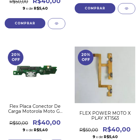
R$40,00
R$50,00
9
x de
R$5,40
20
%
20
%
OFF
OFF
Flex Placa Conector De
Carga Motorola Moto G5
FLEX POWER MOTO X
Xt1672
PLAY XT1563
R$40,00
R$50,00
R$40,00
R$50,00
9
x de
R$5,40
9
x de
R$5,40