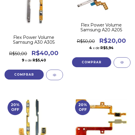
Flex Power Volume
Samsung A20 A205
Flex Power Volume
R$20,00
R$50,00
Samsung A30 A305
4
x de
R$5,94
R$40,00
R$50,00
9
x de
R$5,40
20
%
20
%
OFF
OFF