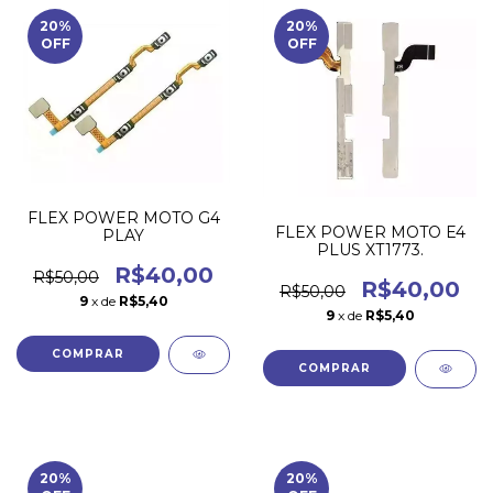
20
%
20
%
OFF
OFF
FLEX POWER MOTO G4
FLEX POWER MOTO E4
PLAY
PLUS XT1773.
R$40,00
R$50,00
R$40,00
R$50,00
9
x de
R$5,40
9
x de
R$5,40
20
%
20
%