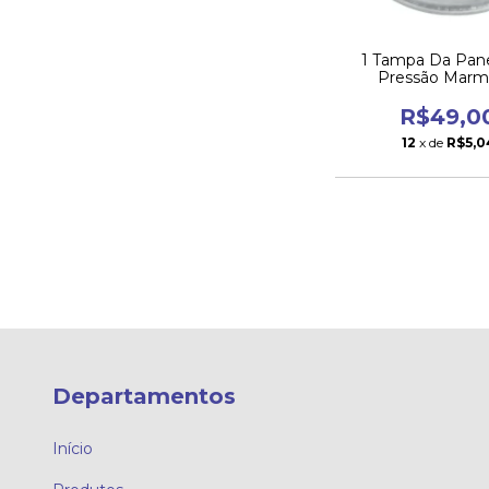
1 Tampa Da Pan
Pressão Marm
4,5l+haste
R$49,0
12
x de
R$5,0
Departamentos
Início