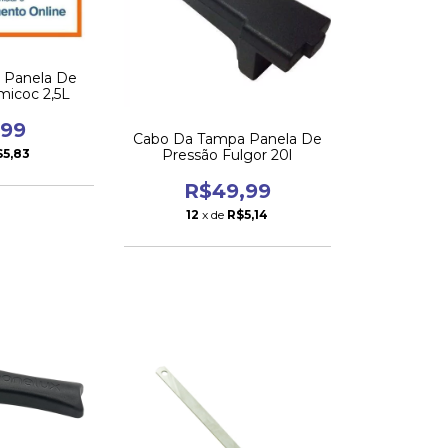
a Panela De
micoc 2,5L
,99
Cabo Da Tampa Panela De
$5,83
Pressão Fulgor 20l
R$49,99
12
x de
R$5,14