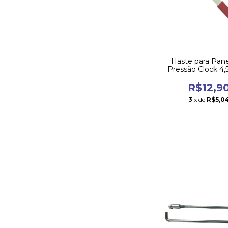
Haste para Pane
Pressão Clock 4,5
30cm
R$12,9
3
x de
R$5,0