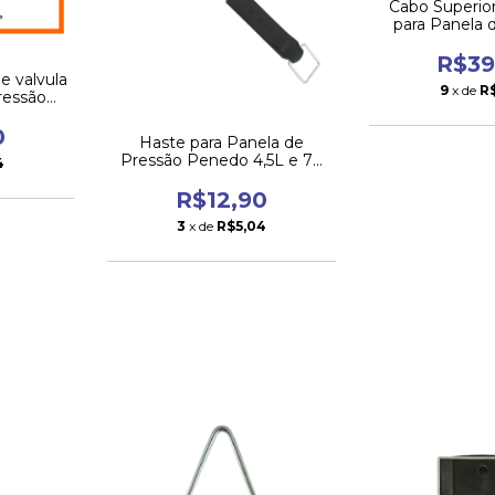
Cabo Superio
para Panela 
Panelux Mag
R$39
 e valvula
9
x de
R
ressão
iga
0
Haste para Panela de
Pressão Penedo 4,5L e 7L
4
28cm
R$12,90
3
x de
R$5,04