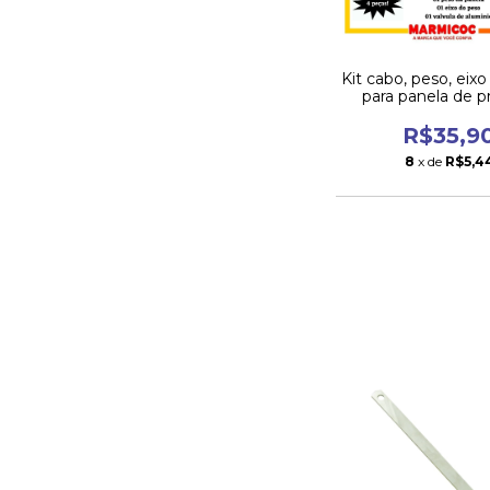
Kit cabo, peso, eixo
para panela de p
marmicoc ant
R$35,9
8
x de
R$5,4