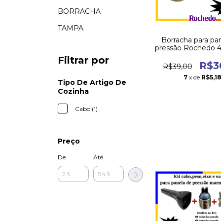
BORRACHA
TAMPA
Borracha para pa
pressão Rochedo 4
Filtrar por
R$3
R$39,00
7
x de
R$5,1
Tipo De Artigo De
Cozinha
Cabo (1)
Preço
De
Até