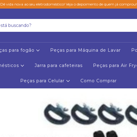
Dê vida nova ao seu eletrodoméstico! Veja o depoimento de quem já comprou!
ças para fogão
Peças para Máquina de Lavar
Po
mésticos
Jarra para cafeteiras
Peças para Air Fry
Peças para Celular
Como Comprar