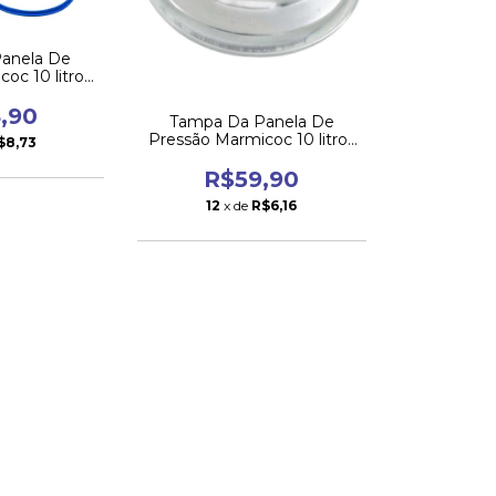
anela De
oc 10 litros
eta
,90
Tampa Da Panela De
Pressão Marmicoc 10 litros
$8,73
(somente o disco)
R$59,90
12
x de
R$6,16