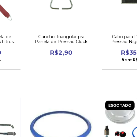
la de
Gancho Triangular pra
Cabo para 
 Litros
Panela de Pressão Clock
Pressão Nigr
0
R$2,90
R$35
4
8
x de
R
ESGOTADO