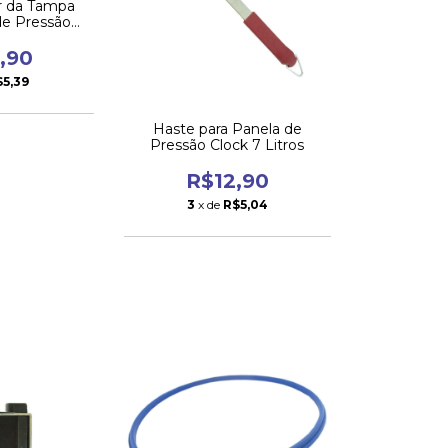
r da Tampa
de Pressão
nific 4,5L
,90
$5,39
Haste para Panela de
Pressão Clock 7 Litros
R$12,90
3
x de
R$5,04