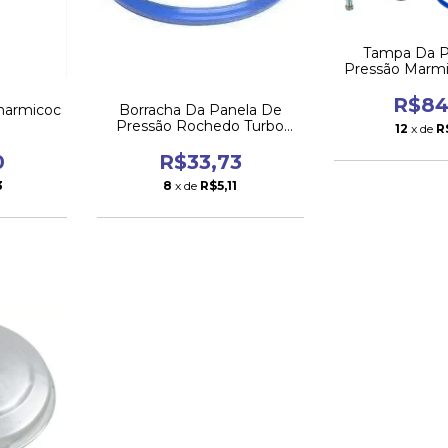
Tampa Da P
Pressão Marmic
compl
R$84
marmicoc
Borracha Da Panela De
Pressão Rochedo Turbo
12
x de
R
Inox 6l
0
R$33,73
3
8
x de
R$5,11