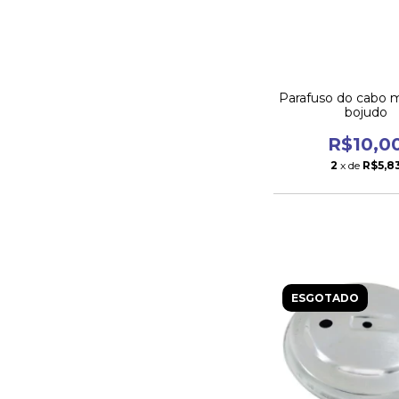
Parafuso do cabo 
bojudo
R$10,0
2
x de
R$5,8
ESGOTADO