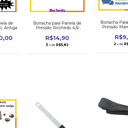
Borracha Par
nela de
Borracha para Panela de
Pressão Mar
L Antiga
Pressão Rochedo 4,5l
fechamento interno
R$9
0,00
R$14,90
2
x de
R
8
3
x de
R$5,82