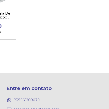
ela De
icoc
0
4
Entre em contato
5521965209079