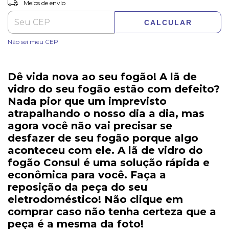
Entregas para o CEP:
Meios de envio
CALCULAR
Não sei meu CEP
Dê vida nova ao seu fogão! A
lã de
vidro do seu fogão
estão com defeito?
Nada pior que um imprevisto
atrapalhando o nosso dia a dia, mas
agora você não vai precisar se
desfazer de seu fogão porque algo
aconteceu com ele. A
lã de vidro do
fogão Consul
é uma solução rápida e
econômica para você. Faça a
reposição da
peça do seu
eletrodoméstico
! Não clique em
comprar caso não tenha certeza que a
peça é a mesma da foto!