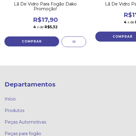
Lã De Vidro Para Fogão Dako
Lã De Vidro Pa
Promoção!
R$1
R$17,90
4
x de
4
x de
R$5,32
Departamentos
Início
Produtos
Peças Automotivas
Peças para fogão