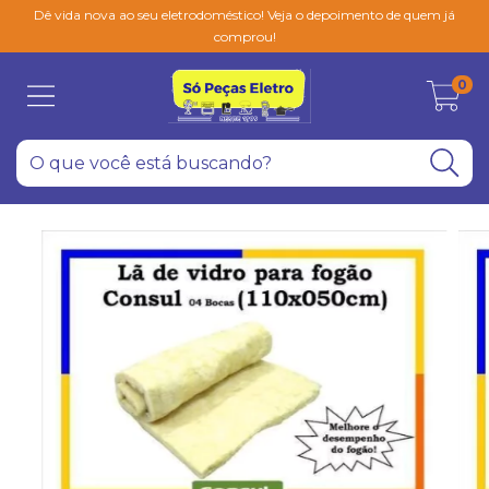
Dê vida nova ao seu eletrodoméstico! Veja o depoimento de quem já
comprou!
0