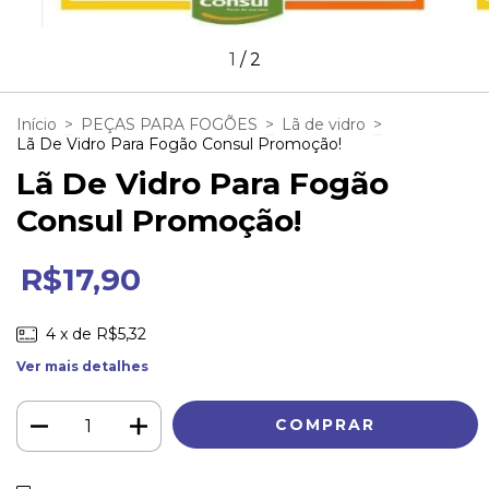
1
/
2
Início
>
PEÇAS PARA FOGÕES
>
Lã de vidro
>
Lã De Vidro Para Fogão Consul Promoção!
Lã De Vidro Para Fogão
Consul Promoção!
R$17,90
4
x de
R$5,32
Ver mais detalhes
ALTERAR CEP