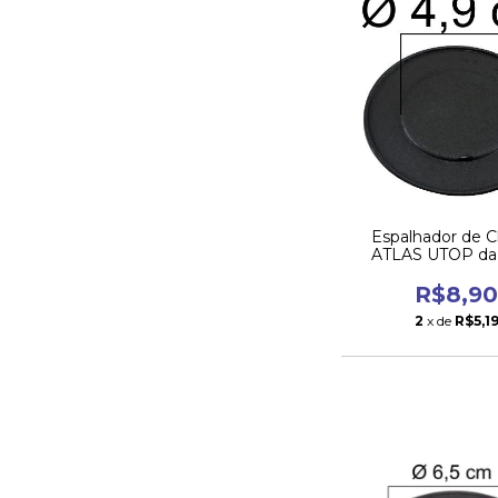
Espalhador de 
ATLAS UTOP da
Pequena
R$8,9
2
x de
R$5,1