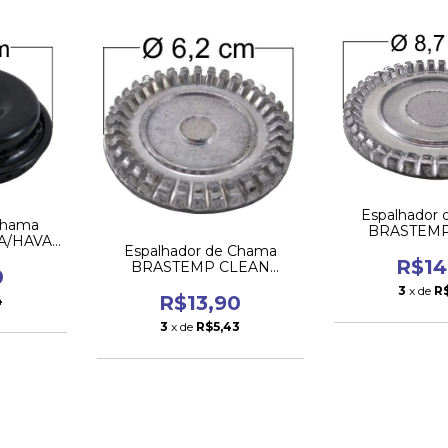
Espalhador
Chama
BRASTEMP
A/HAVAI
ANTIGO da B
Espalhador de Chama
nde
R$14
BRASTEMP CLEAN
0
ANTIGO da Boca Pequena
3
x de
R
R$13,90
4
3
x de
R$5,43