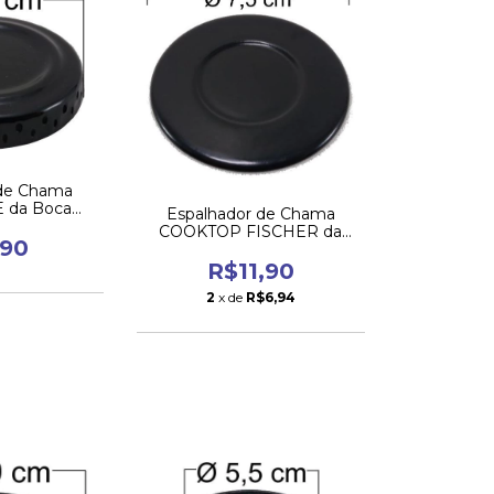
 de Chama
 da Boca
Espalhador de Chama
ena
COOKTOP FISCHER da
,90
Boca Média
R$11,90
2
x de
R$6,94