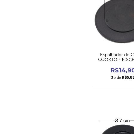
Espalhador de 
COOKTOP FISCH
Boca Grand
R$14,9
3
x de
R$5,8