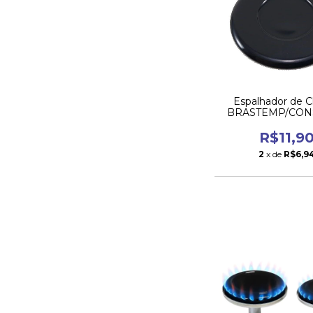
Espalhador de 
BRASTEMP/CON
Boca Peque
R$11,9
2
x de
R$6,9