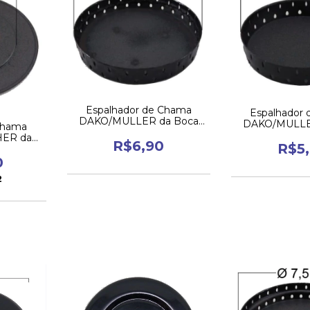
Espalhador de Chama
Espalhador
DAKO/MULLER da Boca
DAKO/MULLE
Chama
Grande
Pequ
ER da
R$6,90
R$5
e
0
2