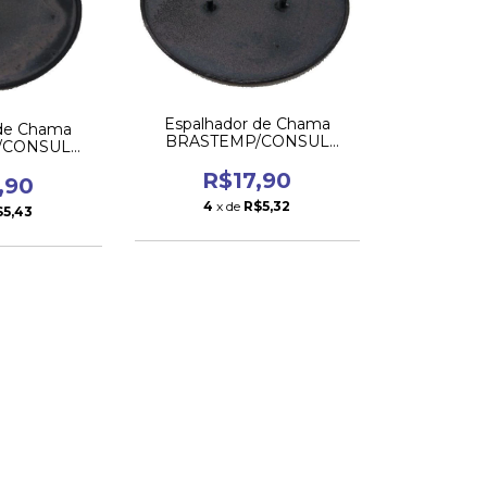
Espalhador de Chama
 de Chama
BRASTEMP/CONSUL
/CONSUL
AROMA/ATIVE da Boca
E da Boca
Grande
R$17,90
ena
,90
4
x de
R$5,32
$5,43