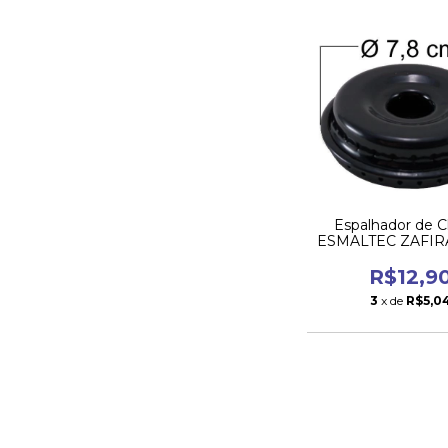
Espalhador de 
ESMALTEC ZAFIR
da Boca Gra
R$12,9
3
x de
R$5,0