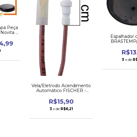
mpa Peça
Novita 5
Espalhador
BRASTEMP
4,99
AROMA/ATIV
0
Pequ
R$13
3
x de
R
Vela/Eletrodo Acendimento
Automático FISCHER -
TERMINAL FINO
R$15,90
3
x de
R$6,21