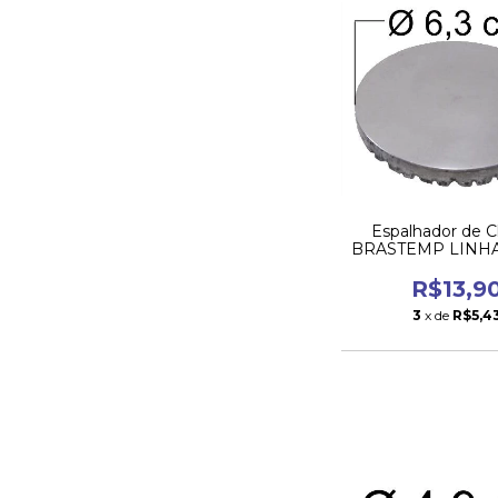
Espalhador de 
BRASTEMP LINH
ANTIGO da Boca 
R$13,9
3
x de
R$5,4