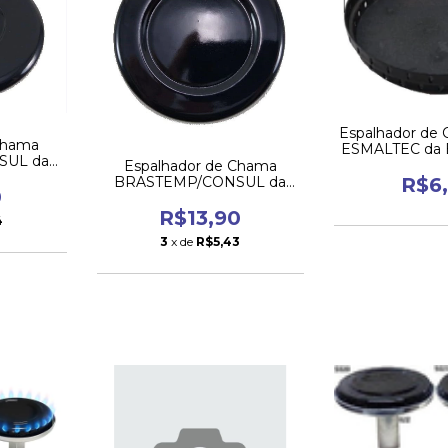
Espalhador de
Chama
ESMALTEC da 
SUL da
Espalhador de Chama
na
BRASTEMP/CONSUL da
R$6
0
Boca Grande
R$13,90
4
3
x de
R$5,43