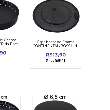
 de Chama
Espalhador de Chama
R da Boca
CONTINENTAL/BOSCH da
ena
Boca Média
,90
R$13,90
3
x de
R$5,43