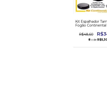
Kit Espalhador Ta
Fogão Continental 
Bocas
R$3
R$48,60
8
x de
R$5,3