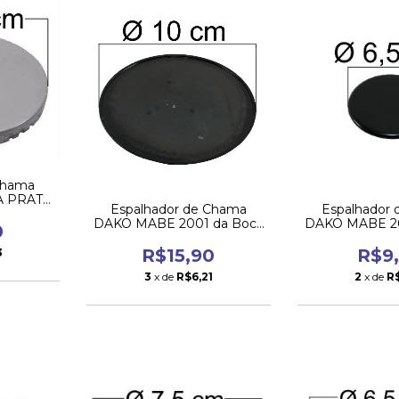
Chama
A PRATA
Espalhador de Chama
Espalhador
Pequena
DAKO MABE 2001 da Boca
DAKO MABE 20
0
Grande
Pequ
R$15,90
R$9
3
3
x de
R$6,21
2
x de
R