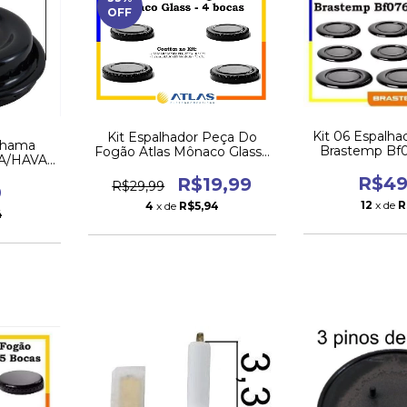
OFF
Kit 06 Espalh
Kit Espalhador Peça Do
Chama
Brastemp Bf
Fogão Atlas Mônaco Glass -
A/HAVAI
Bocas O
4 Bocas
uena
R$49
R$19,99
R$29,99
0
12
x de
R
4
x de
R$5,94
4