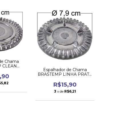
 de Chama
 CLEAN
Espalhador de Chama
oca Grande
BRASTEMP LINHA PRATA
,90
ANTIGO da Boca Grande
$5,82
R$15,90
3
x de
R$6,21