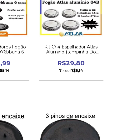
adores Fogão
Kit C/ 4 Espalhador Atlas
076bbuna 6
Alumino (tampinha Do
ferta
Fogao)
,99
R$29,80
$5,14
7
x de
R$5,14