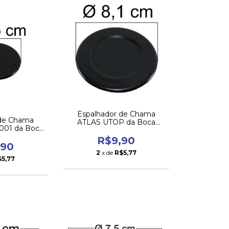
Espalhador de Chama
 de Chama
ATLAS UTOP da Boca
01 da Boca
Média
ena
R$9,90
,90
2
x de
R$5,77
$5,77