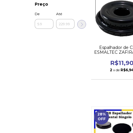
Preço
De
Até
Espalhador de 
ESMALTEC ZAFIR
da Boca Peq
R$11,9
2
x de
R$6,9
28
%
OFF