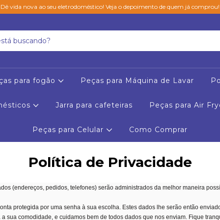
Dê vida nova ao seu eletrodoméstico! Veja o depoimento de quem já comprou!
ças para fogão
Peças para Máquina de Lavar
Po
mésticos
Jarra para cafeteiras
Peças para Air Fry
Peças para Celular
Como Comprar
Política de Privacidade
dos (endereços, pedidos, telefones) serão administrados da melhor maneira possí
nta protegida por uma senha à sua escolha. Estes dados lhe serão então enviados
a a sua comodidade, e cuidamos bem de todos dados que nos enviam. Fique tranqu