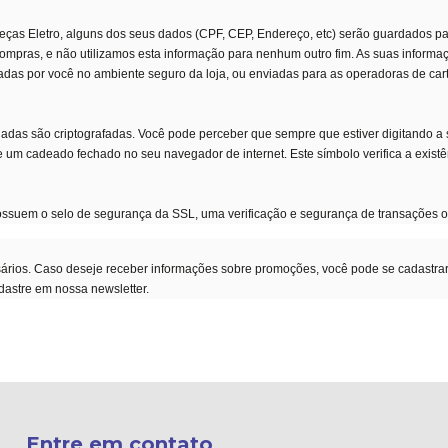
 Peças Eletro, alguns dos seus dados (CPF, CEP, Endereço, etc) serão guardados pa
 compras, e não utilizamos esta informação para nenhum outro fim. As suas infor
adas por você no ambiente seguro da loja, ou enviadas para as operadoras de car
adas são criptografadas. Você pode perceber que sempre que estiver digitando a
e um cadeado fechado no seu navegador de internet. Este símbolo verifica a exis
suem o selo de segurança da SSL, uma verificação e segurança de transações o
rios. Caso deseje receber informações sobre promoções, você pode se cadastrar 
astre em nossa newsletter.
Entre em contato