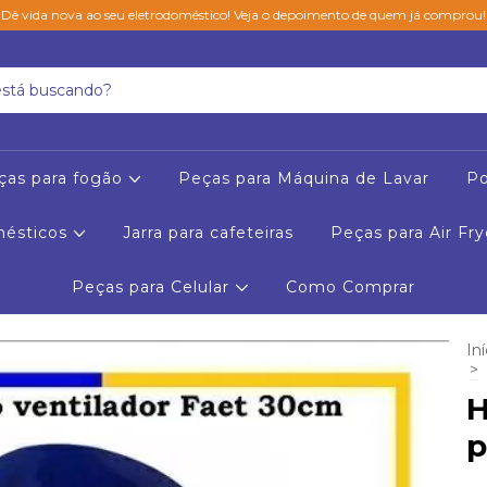
Dê vida nova ao seu eletrodoméstico! Veja o depoimento de quem já comprou!
ças para fogão
Peças para Máquina de Lavar
Po
mésticos
Jarra para cafeteiras
Peças para Air Fry
Peças para Celular
Como Comprar
Iní
>
H
p