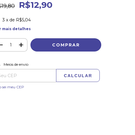
R$12,90
$19,80
3
x de
R$5,04
r mais detalhes
ALTERAR CEP
regas para o CEP:
Meios de envio
CALCULAR
o sei meu CEP