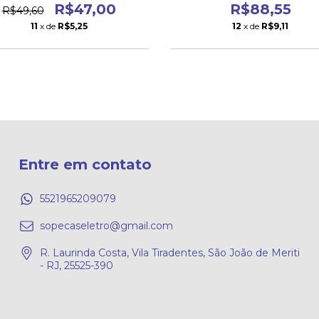
R$47,00
R$88,55
R$49,60
11
x de
R$5,25
12
x de
R$9,11
Entre em contato
5521965209079
sopecaseletro@gmail.com
R. Laurinda Costa, Vila Tiradentes, São João de Meriti
- RJ, 25525-390