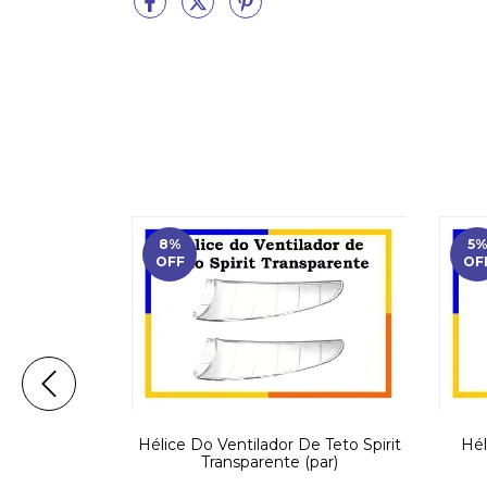
8
%
5
OFF
OF
dor Philco
Hélice Do Ventilador De Teto Spirit
Hél
vel!
Transparente (par)