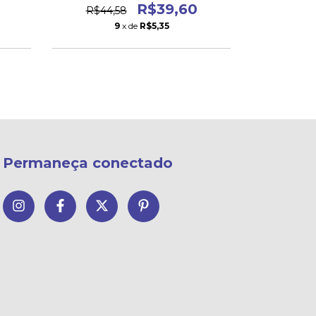
R$39,60
R$44,58
R$39,
9
x de
R$5,35
Permaneça conectado