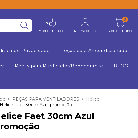
0
Atendimento
Minha conta
Meu carrinho
lítica de Privacidade
Peças para Ar condicionado
er
Peças para Purificador/Bebedouro
BLOG
cio
>
PEÇAS PARA VENTILADORES
>
Hélice
Helice Faet 30cm Azul promoção
elice Faet 30cm Azul
romoção