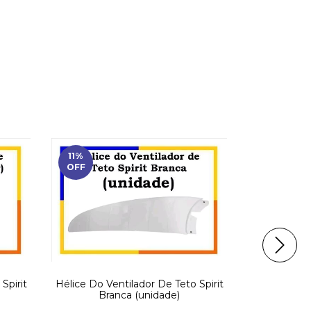
11
%
28
%
OFF
OFF
Spirit
Hélice Do Ventilador De Teto Spirit
Hélice Pa
Branca (unidade)
40