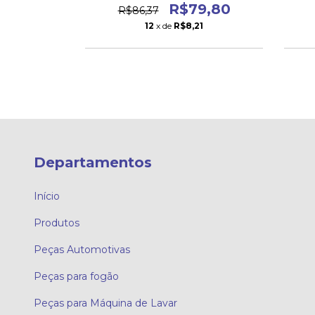
9,80
R$79,80
R$86,37
4
12
x de
R$8,21
Departamentos
Início
Produtos
Peças Automotivas
Peças para fogão
Peças para Máquina de Lavar