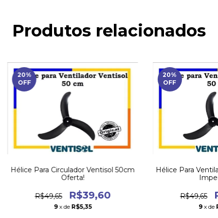
Produtos relacionados
20
%
20
%
OFF
OFF
Hélice Para Circulador Ventisol 50cm
Hélice Para Ventil
Oferta!
Imper
R$39,60
R$49,65
R$49,65
9
x de
R$5,35
9
x de