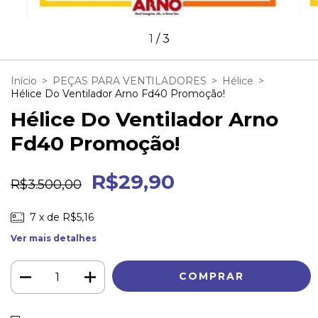
1
/
3
Início
>
PEÇAS PARA VENTILADORES
>
Hélice
>
Hélice Do Ventilador Arno Fd40 Promoção!
Hélice Do Ventilador Arno
Fd40 Promoção!
R$29,90
R$3.500,00
7
x de
R$5,16
Ver mais detalhes
ALTERAR CEP