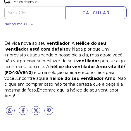
Entregas para o CEP:
Meios de envio
CALCULAR
Não sei meu CEP
Dê vida nova ao seu
ventilador
! A
Hélice do seu
ventilador está com defeito?
Nada pior que um
imprevisto atrapalhando o nosso dia a dia, mas agora você
não vai precisar se desfazer de seu
ventilador
porque algo
aconteceu com ele. A
hélice do ventilador Arno vitalitê/
(FD40/VE40)
é uma solução rápida e econômica para
você..Encontre aqui a
hélice do seu ventilador Arno
! Não
clique em comprar caso não tenha certeza que a peça é a
mesma da foto.Encontre aqui a hélice do seu ventilador
Arno!