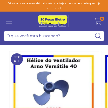
Dê vida nova ao seu eletrodoméstico! Veja o depoimento de quem já
comprou!
0
99
%
OFF