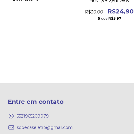
Fios 1,5 + 2,5uf 250v
R$24,90
R$30,00
5
x de
R$5,97
Entre em contato
5521965209079
sopecaseletro@gmail.com