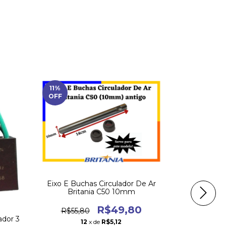
11
%
20
%
OFF
OFF
Eixo E Buchas Circulador De Ar
Eixo E Buch
Britania C50 10mm
R$49,80
R$55,80
R$49,
ador 3
12
x de
R$5,12