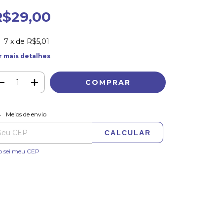
R$29,00
7
x de
R$5,01
r mais detalhes
ALTERAR CEP
regas para o CEP:
Meios de envio
CALCULAR
o sei meu CEP