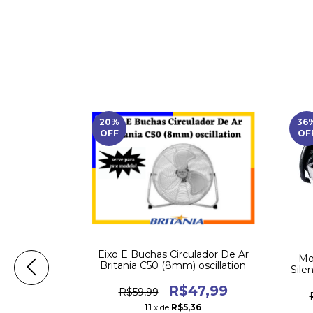
20
%
36
OFF
OF
ventilador
Eixo E Buchas Circulador De Ar
Mo
e 50cm
Britania C50 (8mm) oscillation
Sile
0,00
R$47,99
R$59,99
0
11
x de
R$5,36