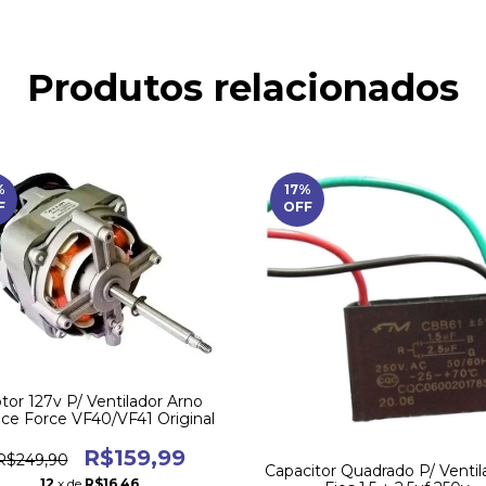
Produtos relacionados
%
17
%
F
OFF
tor 127v P/ Ventilador Arno
nce Force VF40/VF41 Original
R$159,99
R$249,90
Capacitor Quadrado P/ Ventil
12
x de
R$16,46