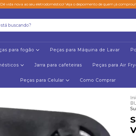
Dê vida nova ao seu eletrodoméstico! Veja o depoimento de quem já comprou!
ças para fogão
Peças para Máquina de Lavar
Po
mésticos
Jarra para cafeteiras
Peças para Air Fry
Peças para Celular
Como Comprar
Iní
B
Su
S
V