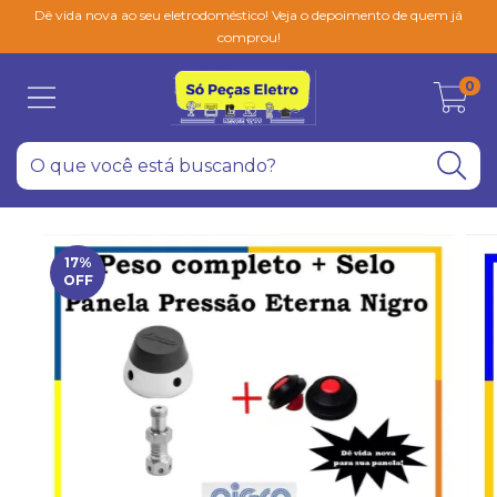
Dê vida nova ao seu eletrodoméstico! Veja o depoimento de quem já
comprou!
0
17
%
OFF