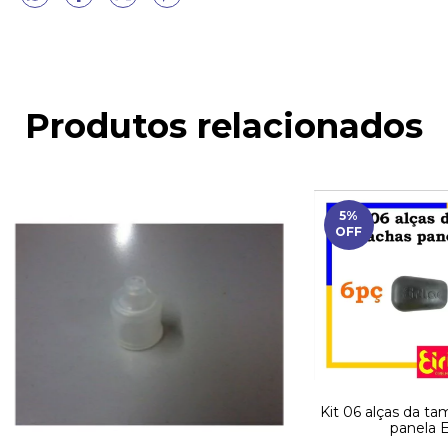
Produtos relacionados
5
%
OFF
Kit 06 alças da ta
panela Ei