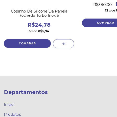
R$380,00
12
x de
Copinho De Silicone Da Panela
Rochedo Turbo Inox 6l
R$24,78
5
x de
R$5,94
Departamentos
Início
Produtos