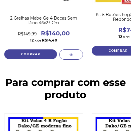
Kit 5 Botões Fo
2 Grelhas Mabe Ge 4 Bocas Sem
Redondo 
Pino 46x23 Cm
R$7
R$140,00
R$149,99
12
x de
12
x de
R$14,40
Para comprar com esse
produto