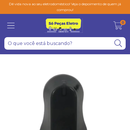
Dê vida nova ao seu eletrodoméstico! Veja o depoimento de quem já
comprou!
0