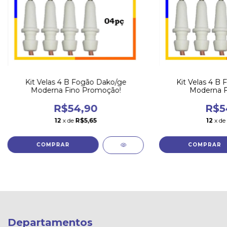
Kit Velas 4 B Fogão Dako/ge
Kit Velas 4 B
Moderna Fino Promoção!
Moderna Fi
R$54,90
R$5
12
x de
R$5,65
12
x de
Departamentos