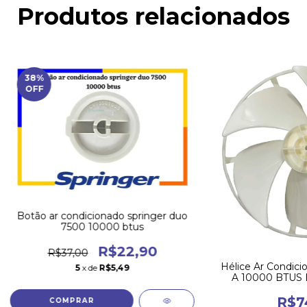
Produtos relacionados
38
%
OFF
Botão ar condicionado springer duo
7500 10000 btus
R$22,90
R$37,00
Hélice Ar Condici
5
x de
R$5,49
A 10000 BTUS E
3260
R$7