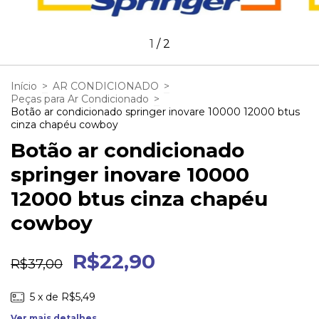
1
/
2
Início
>
AR CONDICIONADO
>
Peças para Ar Condicionado
>
Botão ar condicionado springer inovare 10000 12000 btus
cinza chapéu cowboy
Botão ar condicionado
springer inovare 10000
12000 btus cinza chapéu
cowboy
R$22,90
R$37,00
5
x de
R$5,49
Ver mais detalhes