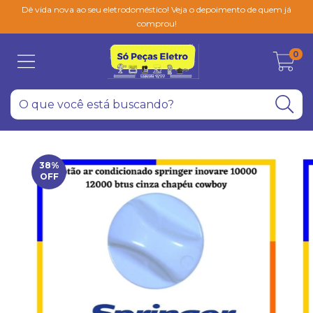
Dê vida nova ao seu eletrodoméstico! Veja o depoimento de quem já
comprou!
0
38
%
OFF