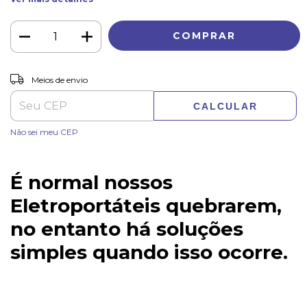
ALTERAR CEP
Entregas para o CEP:
Meios de envio
CALCULAR
Não sei meu CEP
É normal nossos
Eletroportáteis quebrarem,
no entanto há soluções
simples quando isso ocorre.